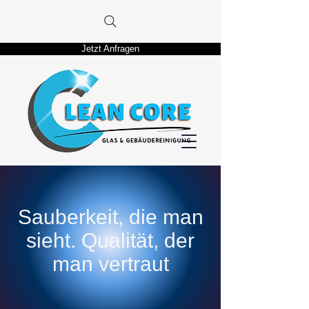
Jetzt Anfragen
Sauberkeit, die man
sieht. Qualität, der
man vertraut